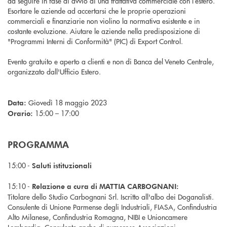
da seguire in fase di avvio di una trattativa commerciale con l’estero.
Esortare le aziende ad accertarsi che le proprie operazioni
commerciali e finanziarie non violino la normativa esistente e in
costante evoluzione. Aiutare le aziende nella predisposizione di
"Programmi Interni di Conformità" (PIC) di Export Control.
Evento gratuito e aperto a clienti e non di Banca del Veneto Centrale,
organizzato dall'Ufficio Estero.
Giovedì 18 maggio 2023
Data:
15:00 – 17:00
Orario:
PROGRAMMA
15:00 -
Saluti istituzionali
15:10 -
Relazione a cura di MATTIA CARBOGNANI:
Titolare dello Studio Carbognani Srl. Iscritto all'albo dei Doganalisti.
Consulente di Unione Parmense degli Industriali, FIASA, Confindustria
Alto Milanese, Confindustria Romagna, NIBI e Unioncamere