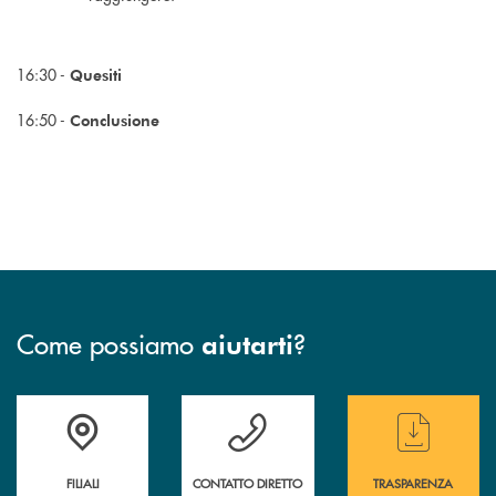
16:30 -
Quesiti
16:50 -
Conclusione
Come possiamo
?
aiutarti
Trova la filiale più vicina a te
Hai bisogno di assistenza immediata ?
Hai bisogno di alcun
FILIALI
CONTATTO DIRETTO
TRASPARENZA