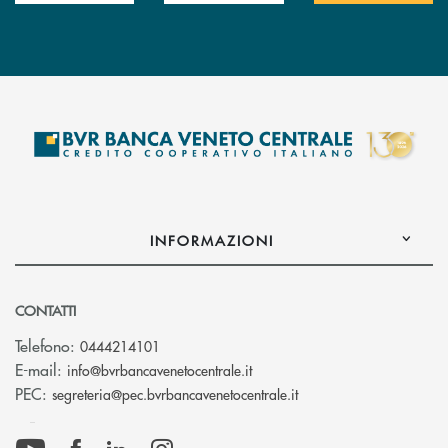
INFORMAZIONI
CONTATTI
Telefono:
0444214101
(si apre l’app di posta elettr
E-mail:
info@bvrbancavenetocentrale.it
(si apre l’app di posta
PEC:
segreteria@pec.bvrbancavenetocentrale.it