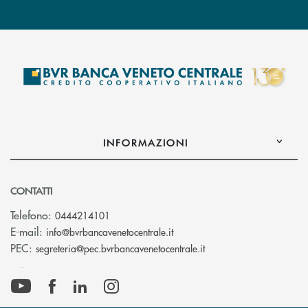
INFORMAZIONI
CONTATTI
Telefono:
0444214101
(si apre l’app di posta elettr
E-mail:
info@bvrbancavenetocentrale.it
(si apre l’app di posta
PEC:
segreteria@pec.bvrbancavenetocentrale.it