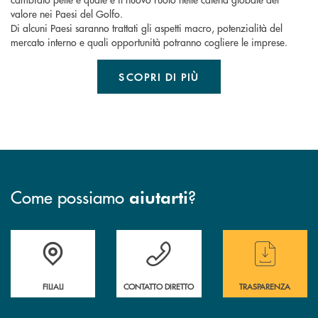
valore nei Paesi del Golfo.
Di alcuni Paesi saranno trattati gli aspetti macro, potenzialità del
mercato interno e quali opportunità potranno cogliere le imprese.
SCOPRI DI PIÙ
Come possiamo
?
aiutarti
Trova la filiale più vicina a te
Hai bisogno di assistenza immediata ?
Hai bisogno di alcun
FILIALI
CONTATTO DIRETTO
TRASPARENZA