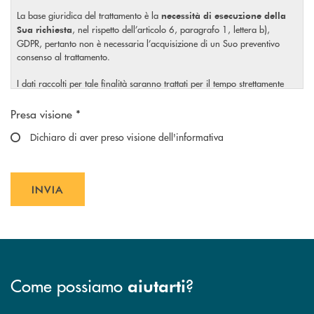
La base giuridica del trattamento è la
necessità di esecuzione della
, nel rispetto dell’articolo 6, paragrafo 1, lettera b),
Sua richiesta
GDPR, pertanto non è necessaria l’acquisizione di un Suo preventivo
consenso al trattamento.
I dati raccolti per tale finalità saranno trattati per il tempo strettamente
necessario a soddisfare la Sua richiesta o per eventuali obblighi di legge.
Scegliere un'opzione
Presa visione *
Il Titolare La invita, inoltre, prima di conferire i Suoi dati personali, a
visionare l’
Dichiaro di aver preso visione dell'informativa
informativa completa
sul trattamento dei Suoi dati
, rilasciata nel rispetto dell’articolo 13 Regolamento (UE)
personali
2016/679, accessibile al seguente
link
INVIA
INVIA FORM
Come possiamo
?
aiutarti