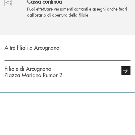
Cassa continua
Puoi effettuare versamenti contanti e assegni anche fuori
dall’orario di apertura della filiale.
Altre filiali a Arcugnano
Filiale di Arcugnano
Piazza Mariano Rumor 2
INBANK
Come possiamo
?
aiutarti
Trova la filiale più vicina a te
Hai bisogno di assistenza immediata ?
Hai bisogno di alcun