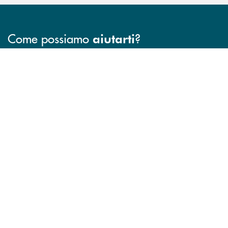
Come possiamo
?
aiutarti
INBANK
Trova la filiale più vicina a te
Hai bisogno di assistenza immediata ?
Hai bisogno di alcun
FILIALI
CONTATTO DIRETTO
TRASPARENZA