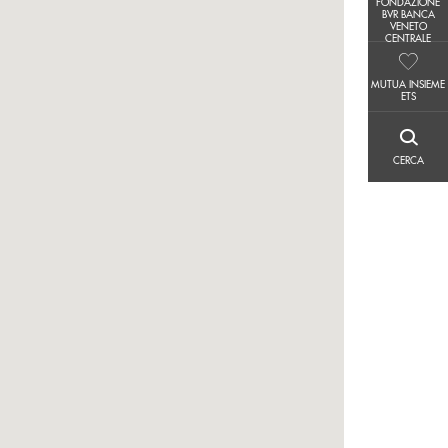
FONDAZIONE
FONDAZIONE BVR BANCA VENETO CENTRALE
BVR BANCA
VENETO
CENTRALE
MUTUA INSIEME ETS
MUTUA INSIEME
ETS
CERCA
CERCA