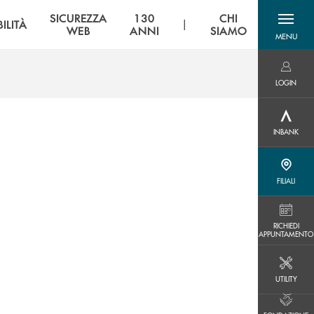
SICUREZZA
130
CHI
|
ILITÀ
WEB
ANNI
SIAMO
MENU
menu destra
LOGIN
LOGIN
INBANK
INBANK
FILIALI
FILIALI
RICHIEDI APPUNTAMENTO
RICHIEDI
APPUNTAMENTO
UTILITY
UTILITY