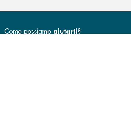
Come possiamo
?
aiutarti
INBANK
Trova la filiale più vicina a te
Hai bisogno di assistenza immediata ?
Hai bisogno di alcun
FILIALI
CONTATTO DIRETTO
TRASPARENZA