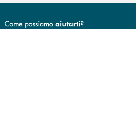
Come possiamo
?
aiutarti
INBANK
Trova la filiale più vicina a te
Hai bisogno di assistenza immediata ?
Hai bisogno di alcun
FILIALI
CONTATTO DIRETTO
TRASPARENZA