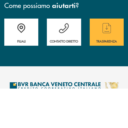
Come possiamo
?
aiutarti
Trova la filiale più vicina a te
Hai bisogno di assistenza immediata ?
Hai bisogno di alcun
FILIALI
CONTATTO DIRETTO
TRASPARENZA
INBANK
INFORMAZIONI