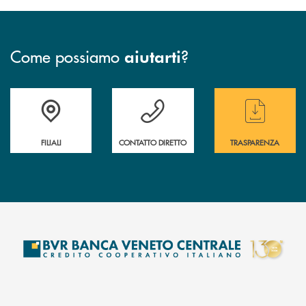
Come possiamo
?
aiutarti
Trova la filiale più vicina a te
Hai bisogno di assistenza immediata ?
Hai bisogno di alcun
FILIALI
CONTATTO DIRETTO
TRASPARENZA