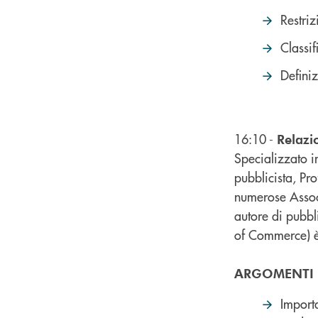
Restriz
Classi
Definiz
16:10 -
Relaz
Specializzato i
pubblicista, Pr
numerose Associ
autore di pubbl
of Commerce) è
ARGOMENTI
Importa