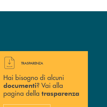
Hai bisogno di alcuni documenti ? Vai alla pagina della 
TRASPARENZA
Hai bisogno di alcuni
? Vai alla
documenti
pagina della
trasparenza