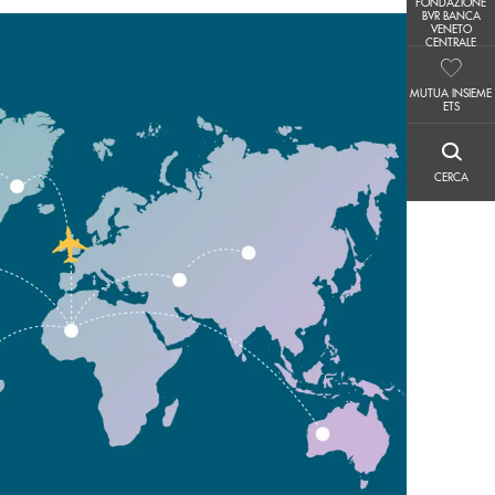
FONDAZIONE
FONDAZIONE BVR BANCA VENETO CENTRALE
BVR BANCA
VENETO
CENTRALE
MUTUA INSIEME ETS
MUTUA INSIEME
ETS
CERCA
CERCA