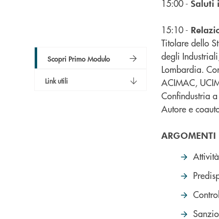
15:00 -
Saluti 
15:10 -
Relaz
Titolare dello 
degli Industria
Scopri Primo Modulo
Lombardia. Con
Link utili
ACIMAC, UCIMA 
Confindustria 
Autore e coauto
ARGOMENTI
Attivit
Predis
Control
Sanzio