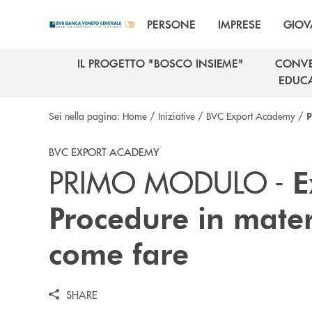
Salta al contenuto principale
PERSONE
IMPRESE
GIOV
IL PROGETTO "BOSCO INSIEME"
CONVE
IL PROGETTO "BOSCO INSIEME"
CONVE
EDUCA
EDUCA
Sei nella pagina:
Home
/
Iniziative
/
BVC Export Academy
/
BVC EXPORT ACADEMY
PRIMO MODULO -
E
Procedure in mater
come fare
SHARE