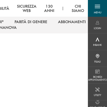
SICUREZZA
130
CHI
|
ILITÀ
WEB
ANNI
SIAMO
MENU
menu destra
I"
PARITÀ DI GENERE
ABBONAMENTI
LOGIN
I"
PARITÀ DI GENERE
ABBONAMENTI
TENANOVA
LOGIN
TENANOVA
INBANK
INBANK
FILIALI
FILIALI
e
RICHIEDI APPUNTAMENTO
RICHIEDI
APPUNTAMENTO
UTILITY
UTILITY