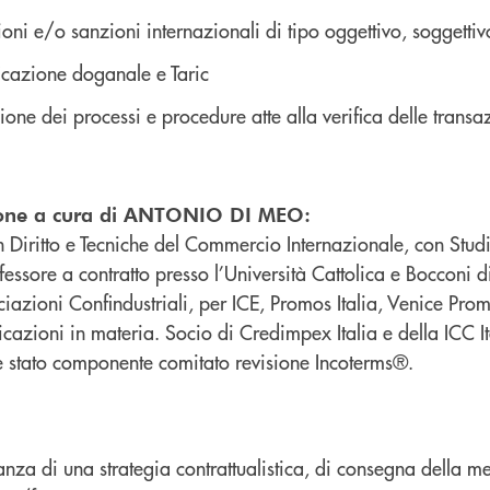
ioni e/o sanzioni internazionali di tipo oggettivo, soggettiv
ficazione doganale e Taric
ione dei processi e procedure atte alla verifica delle transa
ione a cura di ANTONIO DI MEO:
n Diritto e Tecniche del Commercio Internazionale, con Stud
ofessore a contratto presso l’Università Cattolica e Bocconi 
azioni Confindustriali, per ICE, Promos Italia, Venice Pro
icazioni in materia. Socio di Credimpex Italia e della ICC I
 stato componente comitato revisione Incoterms®.
nza di una strategia contrattualistica, di consegna della m