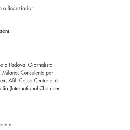
o o finanziario;
zioni.
io a Padova. Giornalista
di Milano, Consulente per
mex, ABI, Cassa Centrale, è
talia (International Chamber
erce e