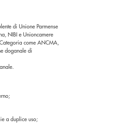
nsulente di Unione Parmense
gna, NIBI e Unioncamere
 di Categoria come ANCMA,
ne doganale di
anale.
erno;
ie a duplice uso;