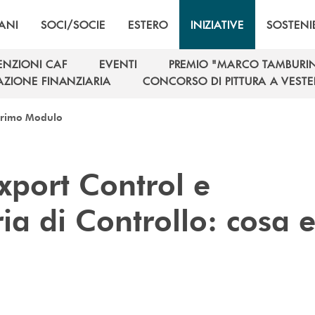
ANI
SOCI/SOCIE
ESTERO
INIZIATIVE
SOSTENIB
NZIONI CAF
EVENTI
PREMIO "MARCO TAMBURIN
NZIONI CAF
EVENTI
PREMIO "MARCO TAMBURIN
ZIONE FINANZIARIA
CONCORSO DI PITTURA A VES
ZIONE FINANZIARIA
CONCORSO DI PITTURA A VES
Primo Modulo
xport Control e
ia di Controllo: cosa 