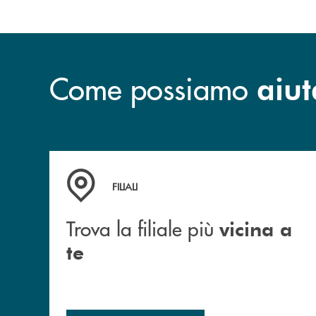
Come possiamo
aiut
Trova la filiale più vicina a te
FILIALI
Trova la filiale più
vicina a
te