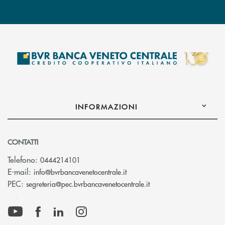
INFORMAZIONI
CONTATTI
Telefono:
0444214101
(si apre l’app di posta elettr
E-mail:
info@bvrbancavenetocentrale.it
(si apre l’app di posta
PEC:
segreteria@pec.bvrbancavenetocentrale.it