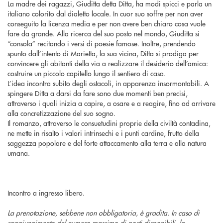
La madre dei ragazzi, Giuditta detta Ditta, ha modi spicci e parla un
italiano colorito dal dialetto locale. In cuor suo soffre per non aver
conseguito la licenza media e per non avere ben chiaro cosa vuole
fare da grande. Alla ricerca del suo posto nel mondo, Giuditta si
“consola” recitando i versi di poesie famose. Inoltre, prendendo
spunto dall’intento di Marietta, la sua vicina, Ditta si prodiga per
convincere gli abitanti della via a realizzare il desiderio dell’amica:
costruire un piccolo capitello lungo il sentiero di casa.
L’idea incontra subito degli ostacoli, in apparenza insormontabili. A
spingere Ditta a darsi da fare sono due momenti ben precisi,
attraverso i quali inizia a capire, a osare e a reagire, fino ad arrivare
alla concretizzazione del suo sogno.
Il romanzo, attraverso le consuetudini proprie della civiltà contadina,
ne mette in risalto i valori intrinsechi e i punti cardine, frutto della
saggezza popolare e del forte attaccamento alla terra e alla natura
umana.
Incontro a ingresso libero.
La prenotazione, sebbene non obbligatoria, è gradita. In caso di
raggiungimento del numero massimo di posti disponibili, la