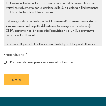
Il Titolare del trattamento, La informa che i Suoi dati personali saranno
trattati esclusivamente per la gestione delle Sua richiesta e limitatamente
ai dati da Lei forniti in tale occasione.
La base giuridica del trattamento è la
necessità di esecuzione della
, nel rispetto dell’articolo 6, paragrafo 1, lettera b),
Sua richiesta
GDPR, pertanto non è necessaria l’acquisizione di un Suo preventivo
consenso al trattamento.
I dati raccolti per tale finalità saranno trattati per il tempo strettamente
necessario a soddisfare la Sua richiesta o per eventuali obblighi di legge.
Scegliere un'opzione
Presa visione *
Il Titolare La invita, inoltre, prima di conferire i Suoi dati personali, a
visionare l’
Dichiaro di aver preso visione dell'informativa
informativa completa
sul trattamento dei Suoi dati
, rilasciata nel rispetto dell’articolo 13 Regolamento (UE)
personali
2016/679, accessibile al seguente
link
.
INVIA
INVIA FORM