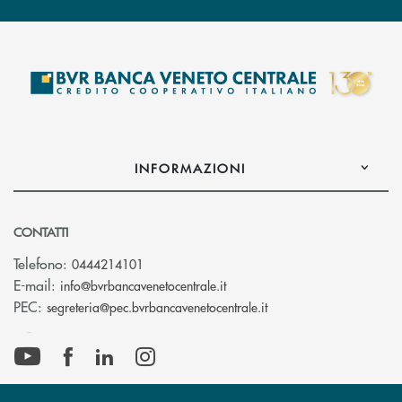
INFORMAZIONI
CONTATTI
Telefono:
0444214101
(si apre l’app di posta elettr
E-mail:
info@bvrbancavenetocentrale.it
(si apre l’app di posta
PEC:
segreteria@pec.bvrbancavenetocentrale.it