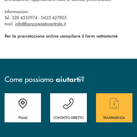
Informazioni:
Tel. 328 4532974 - 0425 427805
mail.
info@bancavenetocentrale.it
Per la prenotazione online compilare il form sottostante
Come possiamo
?
aiutarti
Trova la filiale più vicina a te
Hai bisogno di assistenza immediata ?
Hai bisogno di alcun
FILIALI
CONTATTO DIRETTO
TRASPARENZA