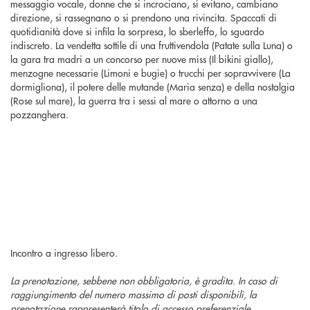
messaggio vocale, donne che si incrociano, si evitano, cambiano
direzione, si rassegnano o si prendono una rivincita. Spaccati di
quotidianità dove si infila la sorpresa, lo sberleffo, lo sguardo
indiscreto. La vendetta sottile di una fruttivendola (Patate sulla Luna) o
la gara tra madri a un concorso per nuove miss (Il bikini giallo),
menzogne necessarie (Limoni e bugie) o trucchi per sopravvivere (La
dormigliona), il potere delle mutande (Maria senza) e della nostalgia
(Rose sul mare), la guerra tra i sessi al mare o attorno a una
pozzanghera.
Incontro a ingresso libero.
La prenotazione, sebbene non obbligatoria, è gradita. In caso di
raggiungimento del numero massimo di posti disponibili, la
prenotazione rappresenterà titolo di accesso preferenziale.