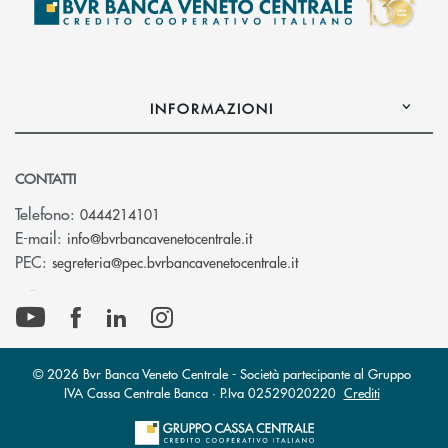
INFORMAZIONI
CONTATTI
Telefono:
0444214101
(si apre l’app di posta elettr
E-mail:
info@bvrbancavenetocentrale.it
(si apre l’app di posta
PEC:
segreteria@pec.bvrbancavenetocentrale.it
© 2026 Bvr Banca Veneto Centrale - Società partecipante al Gruppo
IVA Cassa Centrale Banca · P.Iva 02529020220
Crediti