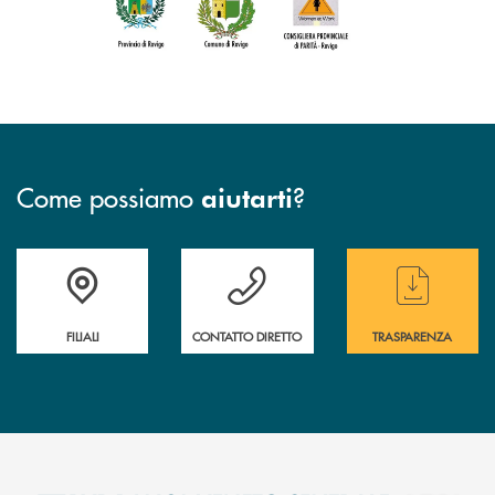
Come possiamo
?
aiutarti
Trova la filiale più vicina a te
Hai bisogno di assistenza immediata ?
Hai bisogno di alcun
FILIALI
CONTATTO DIRETTO
TRASPARENZA