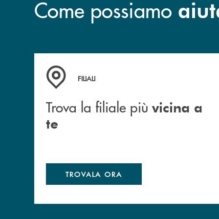
Come possiamo
aiut
Trova la filiale più vicina a te
FILIALI
Trova la filiale più
vicina a
te
TROVALA ORA