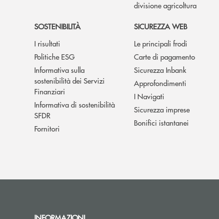
divisione agricoltura
SOSTENIBILITÀ
SICUREZZA WEB
I risultati
Le principali frodi
Politiche ESG
Carte di pagamento
Informativa sulla
Sicurezza Inbank
sostenibilità dei Servizi
Approfondimenti
Finanziari
I Navigati
Informativa di sostenibilità
Sicurezza imprese
SFDR
Bonifici istantanei
Fornitori
INFORMAZIONI