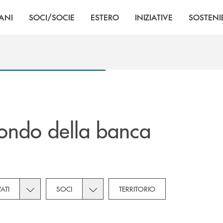
ANI
SOCI/SOCIE
ESTERO
INIZIATIVE
SOSTENIB
ondo della banca
tegories dropdown for Novità
Toggle subcategories dropdown for Privati
Toggle subcategories dropdown for Soc
VATI
SOCI
TERRITORIO