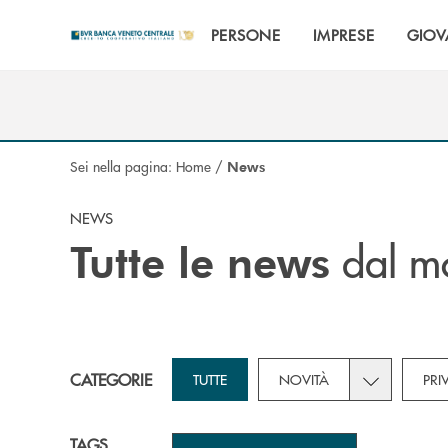
Salta al contenuto principale
PERSONE
IMPRESE
GIOV
Sei nella pagina:
Home
/
News
NEWS
dal m
Tutte le news
Toggle subca
CATEGORIE
TUTTE
NOVITÀ
PRI
TAGS