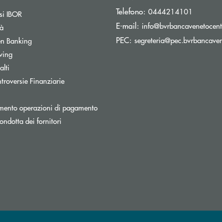
Telefono:
0444214101
si IBOR
E-mail:
info@bvrbancavenetocentr
tà
PEC:
Apre una nuova finestra
segreteria@pec.bvrbancavene
n Banking
Apre una nuova finestra
wing
lti
Apre una nuova finestra
troversie Finanziarie
Apre una nuova finestra
mento operazioni di pagamento
Apre una nuova finestra
ondotta dei fornitori
nestra