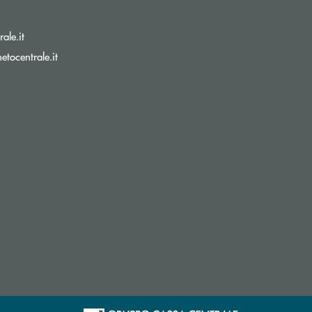
(si apre l’app di posta elettronica)
ale.it
(si apre l’app di posta elettronica)
tocentrale.it