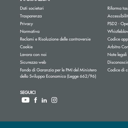
Dati societari
Riforma tas
Trasparenza
Accessibili
Privacy
PSD2 - Ope
Normativa
Whistleblo
Reclami e Risoluzione delle controversie
Codice appa
Cookie
Arbitro Con
Lavora con noi
Note legali
Sicurezza web
Disconosci
Fondo di Garanzia per le PMI del Ministero
Codice di c
Apre una nuova fi
dello Sviluppo Economico (Legge 662/96)
SEGUICI