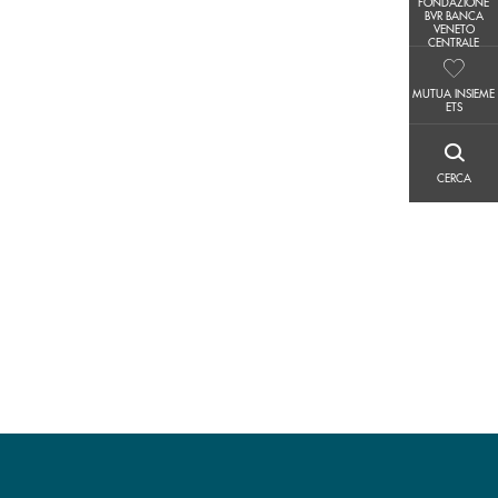
FONDAZIONE
FONDAZIONE BVR BANCA VENETO CENTRALE
BVR BANCA
VENETO
CENTRALE
MUTUA INSIEME ETS
MUTUA INSIEME
ETS
CERCA
CERCA