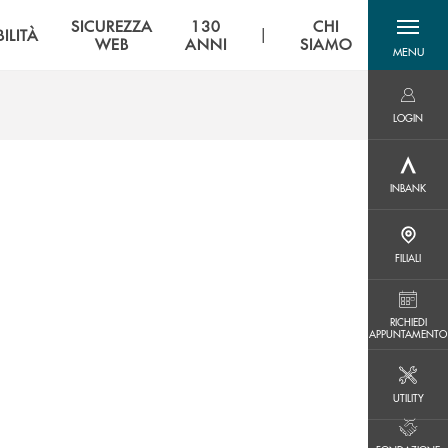
SICUREZZA
130
CHI
|
ILITÀ
WEB
ANNI
SIAMO
MENU
menu destra
LOGIN
LOGIN
INBANK
INBANK
FILIALI
FILIALI
RICHIEDI APPUNTAMENTO
RICHIEDI
APPUNTAMENTO
i
UTILITY
UTILITY