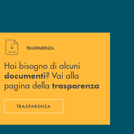
Hai bisogno di alcuni documenti ? Vai alla pagina della 
TRASPARENZA
Hai bisogno di alcuni
? Vai alla
documenti
pagina della
trasparenza
TRASPARENZA