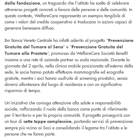
, un traguardo che l’istituto ha scelto di celebrare
dalla fondazione
attraverso progetti concreti a favore delle persone e delle comunità. In
questo contesto, WelfareCare rappresenta un esempio tangibile di
come i valori del credito cooperativo si traducano in azioni capaci di
generare benessere diffuso.
Bvr Banca Veneto Centrale ha infatti aderito al progetto “
Prevenzione
” e “
Gratuita del Tumore al Seno
Prevenzione Gratuita del
”, promosso da WelfareCare Società Benefit
Tumore alla Prostata
insieme a una rete di aziende partner su scala nazionale. Durante la
giornata del 2 aprile, nella clinica mobile posizionata all’esterno della
sede, le socie hanno potuto effettuare mammografie ed ecografie
gratuite, mentre i soci hanno usufruito di screening prostatici, senza
doversi allontanare dal luogo di residenza e con un significativo
risparmio di tempo.
Un’iniziativa che coniuga attenzione alla salute e responsabilità
sociale, rafforzando il ruolo della banca come punto di riferimento
per il territorio e per la propria comunità. Il progetto proseguirà con
un tour di
, portando servizi di prevenzione
sette tappe complessive
sempre più vicino ai Soci e consolidando il legame tra l’istituto e le
persone che ne fanno parte.