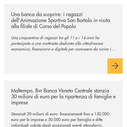
/news/una-banca-da-scoprire-i-ragazzi-dellanimazione-sportiva-san-borto
Una banca da scoprire: i ragazzi
dell'Animazione Sportiva San Bortolo in visita
alla filiale di Corso del Popolo
Una cinquantina di ragazzi tra gli 11 e i 14 anni ha
partecipato a una mattinata dedicata alla cittadinanza
economica, finanziaria e digitale per conoscere da vicino il
mondo del credito cooperativo.
/news/maltempo-bvr-banca-veneto-centrale-stanzia-30-milioni-di-euro-p
Maltempo, Bvr Banca Veneto Centrale stanzia
30 milioni di euro per la ripartenza di famiglie e
imprese
Stanziati 30 milioni di euro: finanziamenti fino a 150.000
euro per le imprese e 50.000 euro per famiglie e ditte
individuali colpite dagli eccezionali eventi atmosferici.