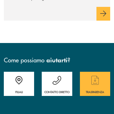
Come possiamo
?
aiutarti
Trova la filiale più vicina a te
Hai bisogno di assistenza immediata ?
Hai bisogno di alcun
FILIALI
CONTATTO DIRETTO
TRASPARENZA