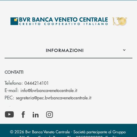
INFORMAZIONI
CONTATTI
Telefono:
0444214101
(si apre l’app di posta elettr
E-mail:
info@bvrbancavenetocentrale.it
(si apre l’app di posta
PEC:
segreteria@pec.bvrbancavenetocentrale.it
© 2026 Bvr Banca Veneto Centrale - Società partecipante al Gruppo