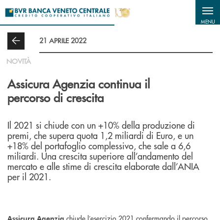
Salta al contenuto principale
MENU
21 APRILE 2022
NOVITÀ
Assicura Agenzia continua il
percorso di crescita
Il 2021 si chiude con un +10% della produzione di
premi, che supera quota 1,2 miliardi di Euro, e un
+18% del portafoglio complessivo, che sale a 6,6
miliardi. Una crescita superiore all’andamento del
mercato e alle stime di crescita elaborate dall’ANIA
per il 2021.
chiude l’esercizio 2021 confermando il percorso
Assicura Agenzia