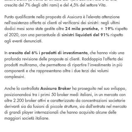
crescita del 7% degli altri rami) e del 4,5% del settore Vita.
Punto qualificante nella proposta di Assicura è l’elevata attenzione
nell’assistenza offerta ai clienti al verificarsi dei sinistri: negli ultimi
dodici mesi sono state gestite oltre
rispetto
24 mila pratiche, + 19%
al 2020, con una percentuale di
rispetto
sinistri liquidati del 91%
agli eventi denunciati.
In
, che hanno visto una
crescita del 6% i prodotti di investimento
profonda revisione delle proposte ai clienti. Raddoppia l’offerta dei
prodotti multiramo, che permettono di ripartire l’investimento in più
componenti e che rappresentano oltre i due terzi dei volumi
complessivi.
Anche la controllata
ha proseguito nel suo sviluppo,
Assìcura Broker
posizionandosi tra i primi 50 broker medi italiani, in un mercato con
oltre 2.200 broker attivi e caratterizzato da concentrazioni societarie
derivanti sia da fusioni di piccole strutture, sia dall’entrata nel mercato
di grandi player internazionali che hanno acquisito alcune delle
maggiori società italiane.