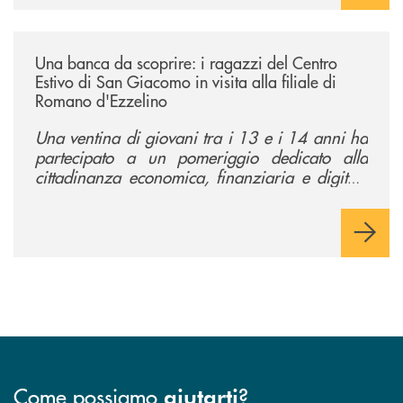
/news/una-banca-da-scoprire-i-ragazzi-del-centro-estivo-di-san-giacomo
Una banca da scoprire: i ragazzi del Centro
Estivo di San Giacomo in visita alla filiale di
Romano d'Ezzelino
Una ventina di giovani tra i 13 e i 14 anni ha
partecipato a un pomeriggio dedicato alla
cittadinanza economica, finanziaria e digitale
per conoscere da vicino il mondo del credito
cooperativo.
Come possiamo
?
aiutarti