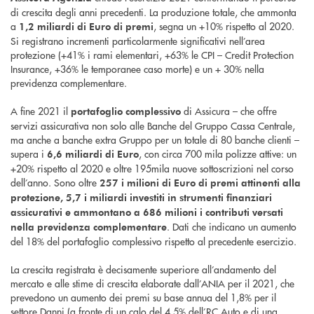
di crescita degli anni precedenti. La produzione totale, che ammonta
a
, segna un +10% rispetto al 2020.
1,2 miliardi di Euro di premi
Si registrano incrementi particolarmente significativi nell’area
protezione (+41% i rami elementari, +63% le CPI – Credit Protection
Insurance, +36% le temporanee caso morte) e un + 30% nella
previdenza complementare.
A fine 2021 il
di Assicura – che offre
portafoglio complessivo
servizi assicurativa non solo alle Banche del Gruppo Cassa Centrale,
ma anche a banche extra Gruppo per un totale di 80 banche clienti –
supera i
, con circa 700 mila polizze attive: un
6,6 miliardi di Euro
+20% rispetto al 2020 e oltre 195mila nuove sottoscrizioni nel corso
dell’anno. Sono oltre
257 i milioni di Euro
di premi attinenti alla
protezione, 5,7 i miliardi investiti in strumenti finanziari
assicurativi e ammontano a 686 milioni i contributi versati
. Dati che indicano un aumento
nella previdenza complementare
del 18% del portafoglio complessivo rispetto al precedente esercizio.
La crescita registrata è decisamente superiore all’andamento del
mercato e alle stime di crescita elaborate dall’ANIA per il 2021, che
prevedono un aumento dei premi su base annua del 1,8% per il
settore Danni (a fronte di un calo del 4,5% dell’RC Auto e di una