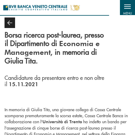
Salta al contenuto principale
MENU
Borsa ricerca post-laurea,
presso
il Dipartimento di
Economia e
in memoria di
Management,
Giulia Tita.
Candidature da presentare entro e non oltre
il
15.11.2021
In memoria di Giulia Tita, una giovane collega di Cassa Centrale
scomparsa prematuramente la scorsa estate, Cassa Centrale Banca in
collaborazione con l'
ha indetto un bando per
Università di Trento
l'assegnazione di cinque borse di ricerca post-laurea presso il
Dipartimento di Economia e Management, nel settore della Finanza