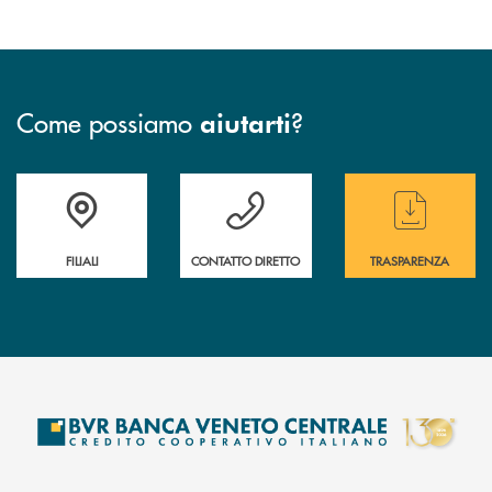
Come possiamo
?
aiutarti
Trova la filiale più vicina a te
Hai bisogno di assistenza immediata ?
Hai bisogno di alcun
FILIALI
CONTATTO DIRETTO
TRASPARENZA