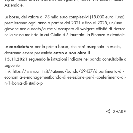
Aziendale.
Le borse, del valore di 75 mila euro complessivi (15.000 euro l’una),
premieranno ogni anno a partire dal 2021 e fino al 2025, un/una
giovane neolaureato/a che si occuperà di svolgere attività di ricerca
nella stessa materia in cui Giulia si è laureata: la Finanza Aziendale.
Le
per la prima borsa, che sarà assegnata in estate,
candidature
dovranno essere presentate
entro e non oltre il
seguendo le istruzioni indicate nel bando consultabile al
15.11.2021
seguente
link:
https://www.unitn.it//ateneo/bando/69437/dipartimento-di-
economia-e-managementbando-di-selezione-per-il-conferimento-di-
n-1-borsa-di-studio-p
SHARE