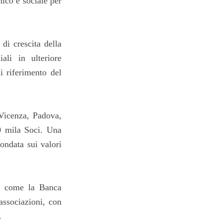
ico e sociale per
di crescita della
ali in ulteriore
i riferimento del
 Vicenza, Padova,
20 mila Soci. Una
ondata sui valori
to come la Banca
associazioni, con
.