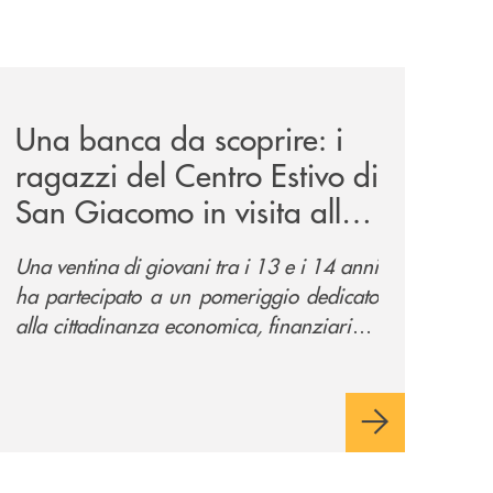
el-popolo/
milioni-di-euro-per-la-ripartenza-di-famiglie-e-imprese/
news/una-banca-da-scoprire-i-ragazzi-del-centro-estivo-di-
Una banca da scoprire: i
ragazzi del Centro Estivo di
San Giacomo in visita alla
filiale di Romano
Una ventina di giovani tra i 13 e i 14 anni
d'Ezzelino
ha partecipato a un pomeriggio dedicato
alla cittadinanza economica, finanziaria e
digitale per conoscere da vicino il mondo
del credito cooperativo.