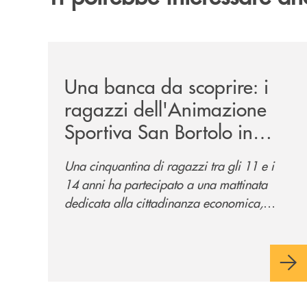
/news/una-banca-da-scoprire-i-ragazzi-dellanimazi
Una banca da scoprire: i
ragazzi dell'Animazione
Sportiva San Bortolo in
visita alla filiale di Corso
Una cinquantina di ragazzi tra gli 11 e i
del Popolo
14 anni ha partecipato a una mattinata
dedicata alla cittadinanza economica,
finanziaria e digitale per conoscere da
vicino il mondo del credito cooperativo.