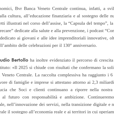
nomici, Bvr Banca Veneto Centrale continua, infatti, a svil
, alla cultura, all’educazione finanziaria e al sostegno delle 
etti illustrati nel corso dell’assise, la “Capsula del tempo”, l
recare” dedicate alla salute e alla prevenzione, i podcast “Con
edicato ai giovani e alle idee imprenditoriali innovative, ol
nell’ambito delle celebrazioni per il 130° anniversario.
udio Bertollo
ha inoltre evidenziato il percorso di crescita
stituto: «Il 2025 si chiude con risultati che confermano la soli
 Veneto Centrale. La raccolta complessiva ha raggiunto i 6 
vore di famiglie e imprese si attestano attorno ai 2,3 miliard
ducia che Soci e clienti continuano a riporre nella nostr
 al futuro con responsabilità e ambizione. Continueremo
e, nell’innovazione dei servizi, nella transizione digitale e ne
e il sostegno all’economia reale e ai territori in cui operia