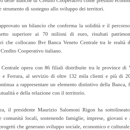
olo delle Banche di Credito Cooperativo come presidio econom
 strumento di sostegno allo sviluppo dei territori.
provato un bilancio che conferma la solidità e il percorso 
tto superiore ai 70 milioni di euro, risultati patrimoni
ori che collocano Bvr Banca Veneto Centrale tra le realtà d
Credito Cooperativo italiano.
entrale opera con 86 filiali distribuite tra le province di
 e Ferrara, al servizio di oltre 132 mila clienti e più di 
ontinua a rappresentare un elemento distintivo della Banca, f
tualità e della relazione con il territorio.
ea, il presidente Maurizio Salomoni Rigon ha sottolinea
le comunità locali, sostenendo famiglie, imprese, giovani e 
 progetti che generano sviluppo sociale, economico e culturale