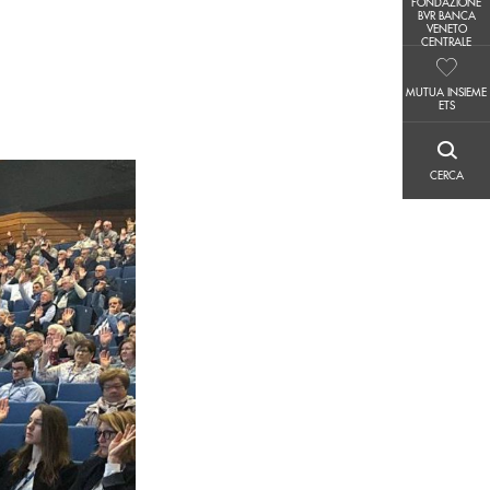
FONDAZIONE
FONDAZIONE BVR BANCA VENETO CENTRALE
BVR BANCA
VENETO
CENTRALE
MUTUA INSIEME ETS
MUTUA INSIEME
ETS
CERCA
CERCA