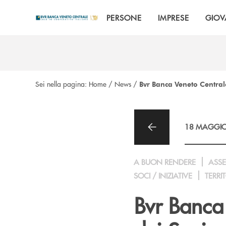
Salta al contenuto principale
PERSONE
IMPRESE
GIOV
Sei nella pagina:
Home
/
News
/
Bvr Banca Veneto Centrale
18 MAGGIO
A BUON RENDERE
ASS
SOCI / INIZIATIVE
TERRI
Bvr Banca