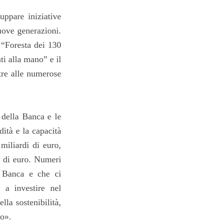
uppare iniziative
nuove generazioni.
a “Foresta dei 130
ti alla mano” e il
tre alle numerose
 della Banca e le
dità e la capacità
miliardi di euro,
i di euro. Numeri
a Banca e che ci
 a investire nel
lla sostenibilità,
mo».