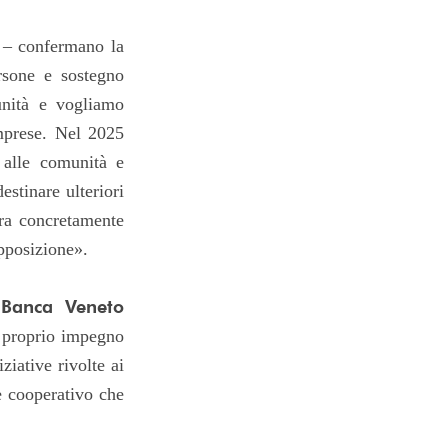
 – confermano la
ersone e sostegno
unità e vogliamo
imprese. Nel 2025
o alle comunità e
estinare ulteriori
tra concretamente
apposizione».
 Banca Veneto
l proprio impegno
ziative rivolte ai
e cooperativo che