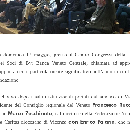
domenica 17 maggio, presso il Centro Congressi della F
dei Soci di Bvr Banca Veneto Centrale, chiamata ad appro
ppuntamento particolarmente significativo nell’anno in cui l’
ondazione.
el vivo dopo i saluti istituzionali portati dal sindaco di 
Francesco Ruc
sidente del Consiglio regionale del Veneto
Marco Zecchinato
ione
, dal direttore della Federazione No
don Enrico Pajarin
lla Caritas diocesana di Vicenza
, che n