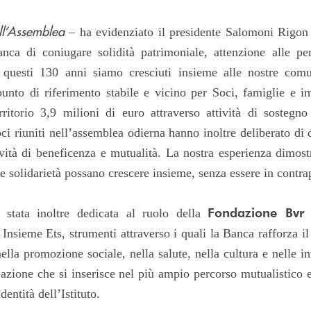
all’Assemblea
– ha evidenziato il presidente Salomoni Rigon
anca di coniugare solidità patrimoniale, attenzione alle p
In questi 130 anni siamo cresciuti insieme alle nostre com
punto di riferimento stabile e vicino per Soci, famiglie e 
rritorio 3,9 milioni di euro attraverso attività di sostegn
ci riuniti nell’assemblea odierna hanno inoltre deliberato di d
ività di beneficenza e mutualità. La nostra esperienza dimos
e solidarietà possano crescere insieme, senza essere in contr
Fondazione Bvr
è stata inoltre dedicata al ruolo della
Insieme Ets, strumenti attraverso i quali la Banca rafforza i
nella promozione sociale, nella salute, nella cultura e nelle ini
’azione che si inserisce nel più ampio percorso mutualistico 
dentità dell’Istituto.