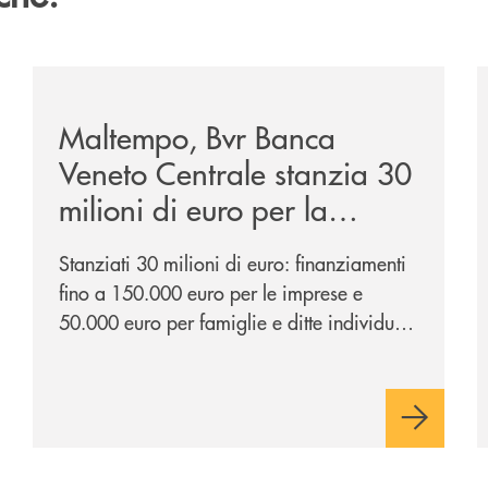
one-sportiva-san-bortolo-in-visita-alla-filiale-di-corso-d
/news/maltempo-bvr-banca-veneto-centrale-stanzia-30-
/
Maltempo, Bvr Banca
Veneto Centrale stanzia 30
milioni di euro per la
ripartenza di famiglie e
Stanziati 30 milioni di euro: finanziamenti
imprese
fino a 150.000 euro per le imprese e
50.000 euro per famiglie e ditte individuali
colpite dagli eccezionali eventi atmosferici.