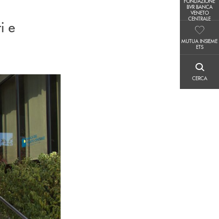
FONDAZIONE
FONDAZIONE BVR BANCA VENETO CENTRALE
BVR BANCA
VENETO
CENTRALE
i e
MUTUA INSIEME ETS
MUTUA INSIEME
ETS
CERCA
CERCA