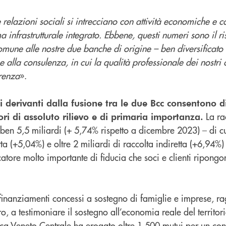
e relazioni sociali si intrecciano con attività economiche e c
ema infrastrutturale integrato. Ebbene, questi numeri sono il ri
omune alle nostre due banche di origine – ben diversificato
e alla consulenza, in cui la qualità professionale dei nostri
erenza
».
li derivanti dalla fusione tra le due Bcc consentono d
La ra
ori di assoluto rilievo e di primaria importanza.
 ben 5,5 miliardi (+ 5,74% rispetto a dicembre 2023) – di c
tta (+5,04%) e oltre 2 miliardi di raccolta indiretta (+6,94%)
tore molto importante di fiducia che soci e clienti ripongono
 finanziamenti concessi a sostegno di famiglie e imprese, r
ro, a testimoniare il sostegno all’economia reale del territo
a Veneto Centrale ha erogato oltre 1.500 mutui per un con