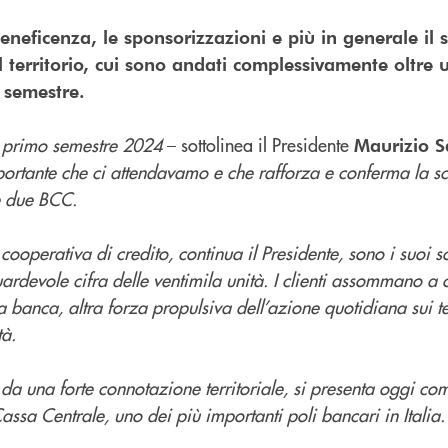
beneficenza, le sponsorizzazioni e più in generale il 
al territorio, cui sono andati complessivamente oltre 
 semestre.
l primo semestre 2024
– sottolinea il Presidente
Maurizio S
mportante che ci attendavamo e che rafforza e conferma la sce
le due BCC.
 cooperativa di credito, continua il Presidente, sono i suoi 
rdevole cifra delle ventimila unità. I clienti assommano a 
la banca, altra
forza propulsiva dell’azione quotidiana sui ter
tà.
da una forte connotazione territoriale, si presenta oggi come
assa Centrale, uno dei più importanti poli bancari in Italia.