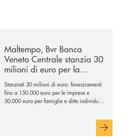
portiva-san-bortolo-in-visita-alla-filiale-di-corso-del-po
news/maltempo-bvr-banca-veneto-centrale-stanzia-30-milio
Maltempo, Bvr Banca
Veneto Centrale stanzia 30
milioni di euro per la
ripartenza di famiglie e
Stanziati 30 milioni di euro: finanziamenti
imprese
fino a 150.000 euro per le imprese e
50.000 euro per famiglie e ditte individuali
colpite dagli eccezionali eventi atmosferici.