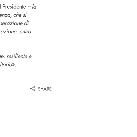
l Presidente
– la
enza, che si
perazione di
razione, entro
, resiliente e
itorio
»
.
SHARE