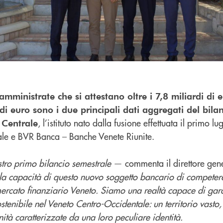
mministrate che si attestano oltre i 7,8 miliardi di e
 di euro sono i due principali dati aggregati del bila
, l’istituto nato dalla fusione effettuata il primo lu
 Centrale
ale e BVR Banca – Banche Venete Riunite.
stro primo bilancio semestrale
— commenta il direttore gen
a capacità di questo nuovo soggetto bancario di competere
mercato finanziario Veneto. Siamo una realtà capace di gar
sostenibile nel Veneto Centro-Occidentale: un territorio vasto,
nità caratterizzate da una loro peculiare identità.