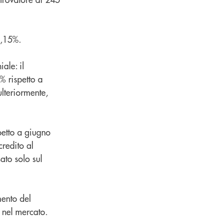
0,15%.
ale: il
% rispetto a
lteriormente,
petto a giugno
credito al
ato solo sul
mento del
i nel mercato.