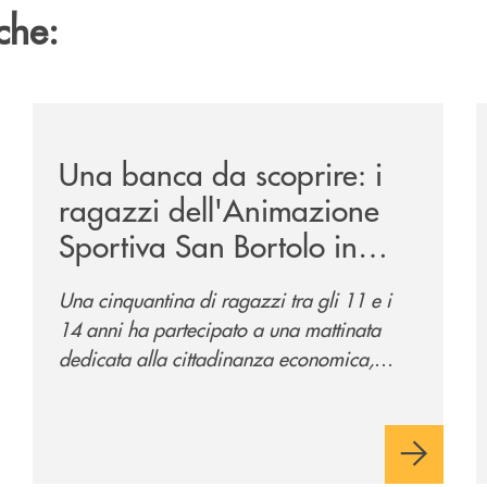
che:
/news/una-banca-da-scoprire-i-ragazzi-dellanimazione-s
/
Una banca da scoprire: i
ragazzi dell'Animazione
Sportiva San Bortolo in
visita alla filiale di Corso
Una cinquantina di ragazzi tra gli 11 e i
del Popolo
14 anni ha partecipato a una mattinata
dedicata alla cittadinanza economica,
finanziaria e digitale per conoscere da
vicino il mondo del credito cooperativo.