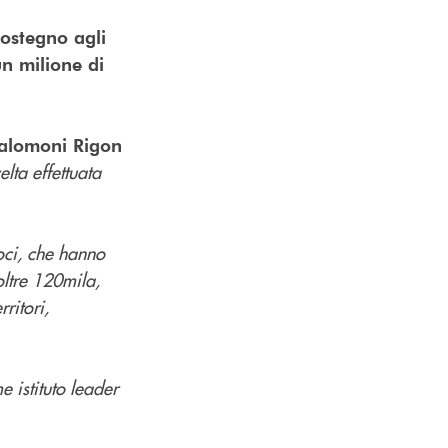
sostegno agli
un milione di
alomoni Rigon
lta effettuata
soci, che hanno
oltre 120mila,
ritori,
 istituto leader