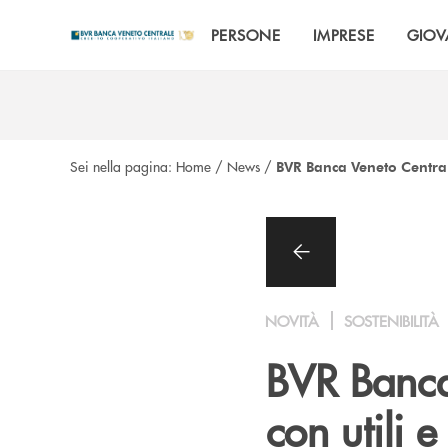
Salta al contenuto principale
PERSONE
IMPRESE
GIOV
Sei nella pagina:
Home
/
News
/
BVR Banca Veneto Centrale
NOVITÀ
SOSTENIBILITÀ
BVR Banca
con utili 