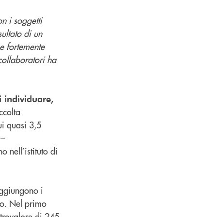
on i soggetti
sultato di un
 e fortemente
 collaboratori ha
i individuare,
ccolta
ui quasi 3,5
 –
 nell’istituto di
aggiungono i
rio. Nel primo
trovalore di 245