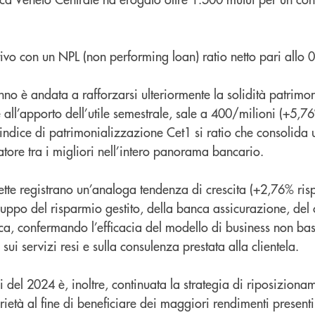
ttivo con un NPL (non performing loan) ratio netto pari allo 
no è andata a rafforzarsi ulteriormente la solidità patrimoni
 all’apporto dell’utile semestrale, sale a 400/milioni (+5,76
ndice di patrimonializzazione Cet1 si ratio che consolida u
tore tra i migliori nell’intero panorama bancario.
tte registrano un’analoga tendenza di crescita (+2,76% ris
iluppo del risparmio gestito, della banca assicurazione, del 
a, confermando l’efficacia del modello di business non bas
ui servizi resi e sulla consulenza prestata alla clientela.
 del 2024 è, inoltre, continuata la strategia di riposiziona
prietà al fine di beneficiare dei maggiori rendimenti present