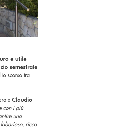
uro e utile
ncio semestrale
glio scorso tra
erale
Claudio
 con i più
antire una
 laborioso, ricco