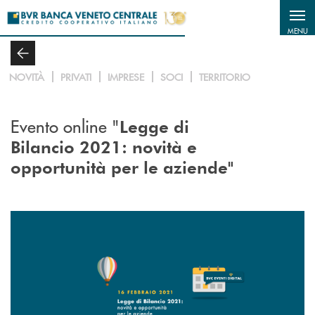
Salta al contenuto principale
MENU
NOVITÀ
PRIVATI
IMPRESE
SOCI
TERRITORIO
Evento online "
Legge di
Bilancio 2021: novità e
opportunità per le aziende"