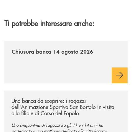
Ti potrebbe interessare anche:
/news/chiusura-banca-14082026/
Chiusura banca 14 agosto 2026
/news/una-banca-da-scoprire-i-ragazzi-dellanimazione-sportiva-san-borto
Una banca da scoprire: i ragazzi
dell'Animazione Sportiva San Bortolo in visita
alla filiale di Corso del Popolo
Una cinquantina di ragazzi tra gli 11 e i 14 anni ha
partecipato a una mattinata dedicata alla cittadinanza