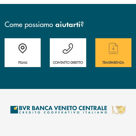
Come possiamo
?
aiutarti
Trova la filiale più vicina a te
Hai bisogno di assistenza immediata ?
Hai bisogno di alcun
FILIALI
CONTATTO DIRETTO
TRASPARENZA