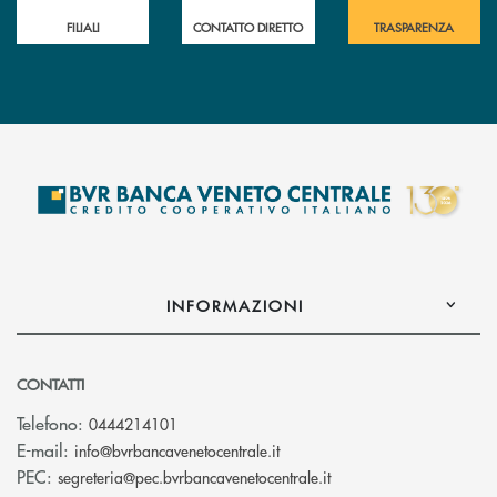
FILIALI
CONTATTO DIRETTO
TRASPARENZA
INFORMAZIONI
CONTATTI
Telefono:
0444214101
(si apre l’app di posta elettr
E-mail:
info@bvrbancavenetocentrale.it
(si apre l’app di posta
PEC:
segreteria@pec.bvrbancavenetocentrale.it