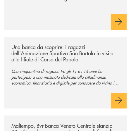
/news/una-banca-da-scoprire-i-ragazzi-dellanimazione-sportiva-san-borto
Una banca da scoprire: i ragazzi
dell'Animazione Sportiva San Bortolo in visita
alla filiale di Corso del Popolo
Una cinquantina di ragazzi tra gli 11 e i 14 anni ha
partecipato a una mattinata dedicata alla cittadinanza
economica, finanziaria e digitale per conoscere da vicino il
mondo del credito cooperativo.
/news/maltempo-bvr-banca-veneto-centrale-stanzia-30-milioni-di-euro-p
Maltempo, Bvr Banca Veneto Centrale stanzia