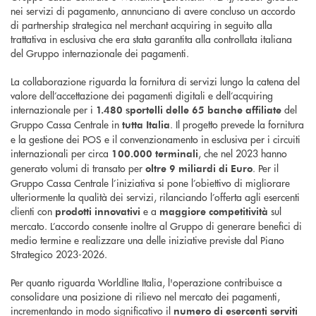
nei servizi di pagamento, annunciano di avere concluso un accordo
di partnership strategica nel merchant acquiring in seguito alla
trattativa in esclusiva che era stata garantita alla controllata italiana
del Gruppo internazionale dei pagamenti.
La collaborazione riguarda la fornitura di servizi lungo la catena del
valore dell’accettazione dei pagamenti digitali e dell’acquiring
internazionale per i
del
1.480 sportelli delle 65 banche affiliate
Gruppo Cassa Centrale in
. Il progetto prevede la fornitura
tutta Italia
e la gestione dei POS e il convenzionamento in esclusiva per i circuiti
internazionali per circa
, che nel 2023 hanno
100.000 terminali
generato volumi di transato per
. Per il
oltre 9 miliardi di Euro
Gruppo Cassa Centrale l’iniziativa si pone l’obiettivo di migliorare
ulteriormente la qualità dei servizi, rilanciando l’offerta agli esercenti
clienti con
e a
sul
prodotti innovativi
maggiore competitività
mercato. L’accordo consente inoltre al Gruppo di generare benefici di
medio termine e realizzare una delle iniziative previste dal Piano
Strategico 2023-2026.
Per quanto riguarda Worldline Italia, l'operazione contribuisce a
consolidare una posizione di rilievo nel mercato dei pagamenti,
incrementando in modo significativo il
numero di esercenti serviti