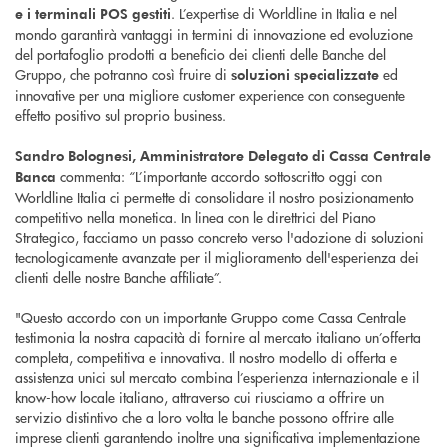
. L’expertise di Worldline in Italia e nel
e i terminali POS gestiti
mondo garantirà vantaggi in termini di innovazione ed evoluzione
del portafoglio prodotti a beneficio dei clienti delle Banche del
Gruppo, che potranno così fruire di
ed
soluzioni specializzate
innovative per una migliore customer experience con conseguente
effetto positivo sul proprio business.
Sandro Bolognesi, Amministratore Delegato di Cassa Centrale
commenta: “L’importante accordo sottoscritto oggi con
Banca
Worldline Italia ci permette di consolidare il nostro posizionamento
competitivo nella monetica. In linea con le direttrici del Piano
Strategico, facciamo un passo concreto verso l'adozione di soluzioni
tecnologicamente avanzate per il miglioramento dell'esperienza dei
clienti delle nostre Banche affiliate”.
"Questo accordo con un importante Gruppo come Cassa Centrale
testimonia la nostra capacità di fornire al mercato italiano un’offerta
completa, competitiva e innovativa. Il nostro modello di offerta e
assistenza unici sul mercato combina l’esperienza internazionale e il
know-how locale italiano, attraverso cui riusciamo a offrire un
servizio distintivo che a loro volta le banche possono offrire alle
imprese clienti garantendo inoltre una significativa implementazione