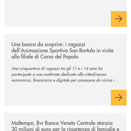
/news/una-banca-da-scoprire-i-ragazzi-dellanimazione-sportiva-san-borto
Una banca da scoprire: i ragazzi
dell'Animazione Sportiva San Bortolo in visita
alla filiale di Corso del Popolo
Una cinquantina di ragazzi tra gli 11 e i 14 anni ha
partecipato a una mattinata dedicata alla cittadinanza
economica, finanziaria e digitale per conoscere da vicino il
mondo del credito cooperativo.
/news/maltempo-bvr-banca-veneto-centrale-stanzia-30-milioni-di-euro-p
Maltempo, Bvr Banca Veneto Centrale stanzia
30 milioni di euro per la ripartenza di famiglie e