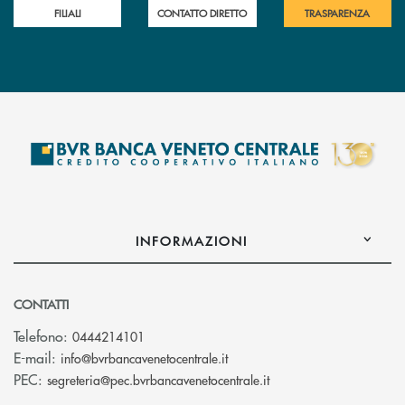
FILIALI
CONTATTO DIRETTO
TRASPARENZA
INFORMAZIONI
CONTATTI
Telefono:
0444214101
(si apre l’app di posta elettr
E-mail:
info@bvrbancavenetocentrale.it
(si apre l’app di posta
PEC:
segreteria@pec.bvrbancavenetocentrale.it