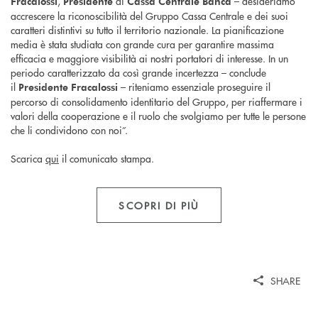
,
di
– desideriamo
Fracalossi
Presidente
Cassa Centrale Banca
accrescere la riconoscibilità del Gruppo Cassa Centrale e dei suoi
caratteri distintivi su tutto il territorio nazionale. La pianificazione
media è stata studiata con grande cura per garantire massima
efficacia e maggiore visibilità ai nostri portatori di interesse. In un
periodo caratterizzato da così grande incertezza – conclude
il
– riteniamo essenziale proseguire il
Presidente Fracalossi
percorso di consolidamento identitario del Gruppo, per riaffermare i
valori della cooperazione e il ruolo che svolgiamo per tutte le persone
che li condividono con noi”.
Scarica
qui
il comunicato stampa.
SCOPRI DI PIÙ
SHARE