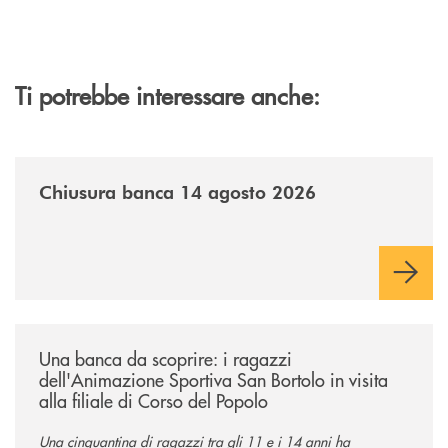
Ti potrebbe interessare anche:
/news/chiusura-banca-14082026/
Chiusura banca 14 agosto 2026
/news/una-banca-da-scoprire-i-ragazzi-dellanimazione-sportiva-san-borto
Una banca da scoprire: i ragazzi
dell'Animazione Sportiva San Bortolo in visita
alla filiale di Corso del Popolo
Una cinquantina di ragazzi tra gli 11 e i 14 anni ha