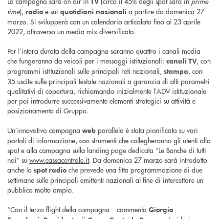
La campagna sarà on air in
(circa il 45% degli spot sarà in
prime
TV
time
),
e sui
a partire da domenica 27
radio
quotidiani nazionali
marzo. Si svilupperà con un calendario articolato fino al 23 aprile
2022, attraverso un media mix diversificato.
Per l’intera durata della campagna saranno quattro i canali media
che fungeranno da veicoli per i messaggi istituzionali:
, con
canali TV
programmi istituzionali sulle principali reti nazionali,
, con
stampa
35 uscite sulle principali testate nazionali a garanzia di alti parametri
qualitativi di copertura, richiamando inizialmente l’ADV istituzionale
per poi introdurre successivamente elementi strategici su attività e
posizionamento di Gruppo.
Un’innovativa campagna
parallela è stata pianificata su vari
web
portali di informazione, con strumenti che collegheranno gli utenti allo
spot e alla campagna sulla landing page dedicata “Le Banche di tutti
noi” su
www.cassacentrale.it
. Da domenica 27 marzo sarà introdotto
anche lo
che prevede una fitta programmazione di due
spot radio
settimane sulle principali emittenti nazionali al fine di intercettare un
pubblico molto ampio.
“Con il terzo flight della campagna – commenta
Giorgio