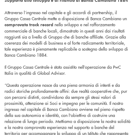
Supporto allo sviluppo e al rilancio di Banca Cambiano 1884
Attraverso l’ingresso nel capitale e gli accordi di partnership, il
Gruppo Cassa Centrale mette a disposizione di Banca Cambiano un
nello sviluppo e nel rafforzamento
comprovato track record
commerciale di banche locali, dimostrato in questi anni dai risultati
raggiunti sia a livello di Gruppo che di banche affiliate. Grazie alla
coerenza dei modelli di business e al forte radicamento territoriale,
tale esperienza è pienamente replicabile a sostegno dello sviluppo di
Banca Cambiano 1884.
Il Gruppo Cassa Centrale è stato assistito nell’operazione da PwC
Italia in qualità di Global Advisor.
“Questa operazione nasce da una piena armonia di intenti e da
radici storiche profondamente affini: due realtà cooperative che, pur
con percorsi distinti, condividono da sempre gli stessi valori di
prossimità, attenzione ai Soci e impegno per le comunità. Il nostro
ingresso nel capitale di Banca Cambiano avviene nel pieno rispetto
della sua autonomia e identità, con l'obiettivo di costruire una
relazione di lungo periodo. Mettiamo a disposizione la nostra solidità
e la nostra comprovata esperienza nel supporto a banche del
territorio per accompagnare lo sviluppo di un Istituto che rappresenta