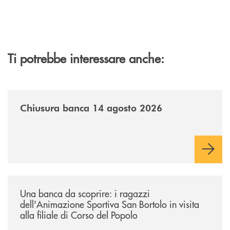
Ti potrebbe interessare anche:
/news/chiusura-banca-14082026/
Chiusura banca 14 agosto 2026
/news/una-banca-da-scoprire-i-ragazzi-dellanimazione-sportiva-san-borto
Una banca da scoprire: i ragazzi
dell'Animazione Sportiva San Bortolo in visita
alla filiale di Corso del Popolo