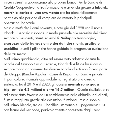
in cui i clienti si approcciano alla propria banca. Per le Banche di
Credito Cooperativo, la trasformazione è avvenuta grazie a
Inbank,
che ha pioneristicamente
marchio storico di uno strumento
permesso alle persone di compiere da remoto le principali
operazioni bancarie.
Nato a metà degli anni novanta, e noto già dal 1998 con il nome
Inbank, il servizio risponde in modo puntuale alle necessità dei clienti,
sempre più esigenti, attenti ed evoluti.
Sviluppo tecnologico,
sicurezza delle transazioni e dei dati dei clienti, grafica e
: questi i pillar che hanno guidato la progressiva evoluzione
usabilità
dello strumento.
Nell’ultimo quadriennio, oltre ad essere stato adottato da tutte le
Banche del Gruppo Cassa Centrale, Inbank di Allitude ha riscosso
sempre maggior consenso tra diverse Banche clienti non facenti parte
del Gruppo (Banche Popolari, Casse di Risparmio, Banche private).
In particolare, il canale app mobile ha registrato una crescita
sostenuta: tra il 2019 e il 2023, gli accessi
mensili sono quasi
. Questo risultato, oltre
triplicati da 4,2 milioni a oltre 16,5 milioni
ad essere stato favorito da un cambiamento nelle abitudini dei clienti,
è stato raggiunto grazie alle evoluzioni funzionali rese disponibili
nell’ultimo biennio, tra cui il bonifico istantaneo e il pagamento CBILL
con lettura del QR code, particolarmente apprezzate dagli utenti.