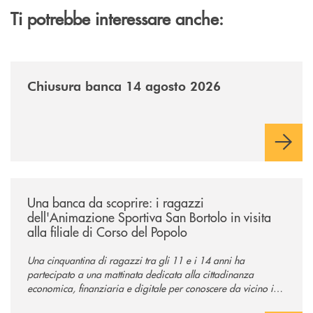
Ti potrebbe interessare anche:
/news/chiusura-banca-14082026/
Chiusura banca 14 agosto 2026
/news/una-banca-da-scoprire-i-ragazzi-dellanimazione-sportiva-san-borto
Una banca da scoprire: i ragazzi
dell'Animazione Sportiva San Bortolo in visita
alla filiale di Corso del Popolo
Una cinquantina di ragazzi tra gli 11 e i 14 anni ha
partecipato a una mattinata dedicata alla cittadinanza
economica, finanziaria e digitale per conoscere da vicino il
mondo del credito cooperativo.