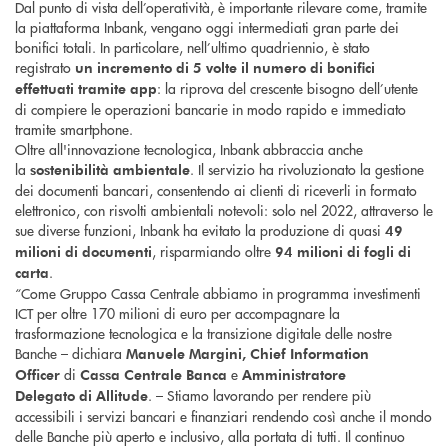
Dal punto di vista dell’operatività, è importante rilevare come, tramite
la piattaforma Inbank, vengano oggi intermediati gran parte dei
bonifici totali. In particolare, nell’ultimo quadriennio, è stato
registrato
un incremento di 5 volte il numero di bonifici
: la riprova del crescente bisogno dell’utente
effettuati tramite app
di compiere le operazioni bancarie in modo rapido e immediato
tramite smartphone.
Oltre all'innovazione tecnologica, Inbank abbraccia anche
la
. Il servizio ha rivoluzionato la gestione
sostenibilità ambientale
dei documenti bancari, consentendo ai clienti di riceverli in formato
elettronico, con risvolti ambientali notevoli: solo nel 2022, attraverso le
sue diverse funzioni, Inbank ha evitato la produzione di quasi
49
, risparmiando oltre
milioni di documenti
94 milioni di fogli di
.
carta
“Come Gruppo Cassa Centrale abbiamo in programma investimenti
ICT per oltre 170 milioni di euro per accompagnare la
trasformazione tecnologica e la transizione digitale delle nostre
Banche – dichiara
Manuele Margini, Chief Information
di
e
Officer
Cassa Centrale Banca
Amministratore
. – Stiamo lavorando per rendere più
Delegato
di
Allitude
accessibili i servizi bancari e finanziari rendendo così anche il mondo
delle Banche più aperto e inclusivo, alla portata di tutti. Il continuo