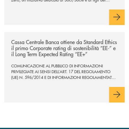
Soci/Socie che desiderano investire nel proprio percorso di
studio.
/news/cassa-centrale-banca-ottiene-da-standard-ethics-il-primo-corporate
Cassa Centrale Banca ottiene da Standard Ethics
il primo Corporate rating di sostenibilità “EE-” e
il Long Term Expected Rating “EE+”
COMUNICAZIONE AL PUBBLICO DI INFORMAZIONI
PRIVILEGIATE AI SENSI DELL’ART. 17 DEL REGOLAMENTO
(UE) N. 596/2014 E DI INFORMAZIONI REGOLAMENTATE
AI SENSI DELLA DIRETTIVA 2004/109/CE E SS. MM.