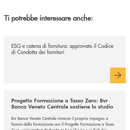
Ti potrebbe interessare anche:
/news/esg-e-catena-di-fornitura-approvato-il-codice-di-condotta-dei-for
ESG e catena di fornitura: approvato il Codice
di Condotta dei fornitori
/news/progetto-formazione-a-tasso-zero-bvr-banca-veneto-centrale-sost
Progetto Formazione a Tasso Zero: Bvr
Banca Veneto Centrale sostiene lo studio
Bvr Banca Veneto Centrale rinnova il proprio impegno a
favore della formazione con il Progetto Formazione a Tasso
Zero, un’iniziativa dedicata ai Soci/Socie e ai figli dei