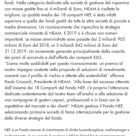
fondi. Nella categoria dedicata alle società di gestione del risparmio
con masse gestite fino ai 4 miliardi di Euro, NEAM è risultata la
migliore. La qualità media dei 18 comparti NEF, è stata infatti
superiore a quella dei fondi gestiti da tutte le altre società di piccole e
medie dimensioni. Un riconoscimento che rispecchia la strategia
commerciale vincente di NEAM. Il 2019 si è chiuso con numeri
importanti. Le masse amministrate sono passate dai 2 miliardi 905
milioni di Euro del 2018, ai 3 miliardi 842 milioni di Euro del
31.12.2019. Un incremento generato principalmente dalla crescita
dei piani di accumulo e dall’offerta dei comparti ESG.
“Siamo molto soddisfatti per questo riconoscimento: un premio al
nostro impegno costante nella proposta di soluzioni di investimento
coerenti con il profilo di rischio e attente alla sostenibilità” afferma
Paolo Crozzoli, Presidente di NEAM. “Alla base del successo ottenuto
dall’insieme dei 18 Comparti del Fondo NEF, c’è proprio l’attenzione
dedicata costantemente dal nostro team all’analisi e alla selezione di
una compagine di gestori capaci, professionali e in linea con le
aspettative del mercato e dei clienti”. NEAM gestisce il Fondo NEF,
selezionando primarie società di fama internazionale per la gestione
delle diverse strategie del fondo.
NEF è un Fondo comune di investimento di diritto lussemburghese, multimanager e
multicomparto, la cui società di gestione è NEAM (Nord Est Asset Management