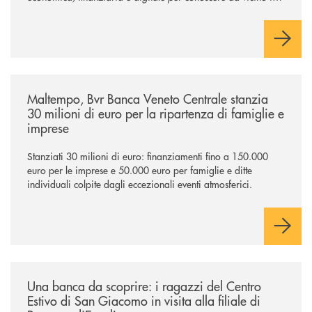
mondo del credito cooperativo.
/news/maltempo-bvr-banca-veneto-centrale-stanzia-30-milioni-di-euro-p
Maltempo, Bvr Banca Veneto Centrale stanzia
30 milioni di euro per la ripartenza di famiglie e
imprese
Stanziati 30 milioni di euro: finanziamenti fino a 150.000
euro per le imprese e 50.000 euro per famiglie e ditte
individuali colpite dagli eccezionali eventi atmosferici.
/news/una-banca-da-scoprire-i-ragazzi-del-centro-estivo-di-san-giacomo
Una banca da scoprire: i ragazzi del Centro
Estivo di San Giacomo in visita alla filiale di