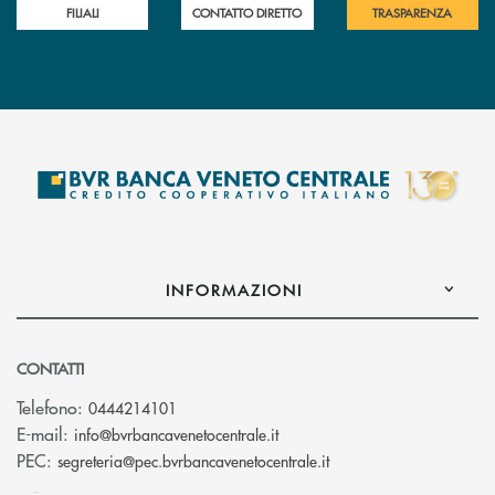
FILIALI
CONTATTO DIRETTO
TRASPARENZA
INFORMAZIONI
CONTATTI
Telefono:
0444214101
(si apre l’app di posta elettr
E-mail:
info@bvrbancavenetocentrale.it
(si apre l’app di posta
PEC:
segreteria@pec.bvrbancavenetocentrale.it