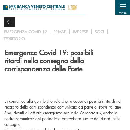
Salta al contenuto principale
MENU
EMERGENZA COVID-19
PRIVATI
IMPRESE
SOCI
TERRITORIO
Emergenza Covid 19: possibili
ritardi nella consegna della
corrispondenza delle Poste
Si comunica alla gentile clientela che, a causa di possibili ritardi nel
recapito della corrispondenza comunicato da parte di Poste Italiane
Spa, dovuti all'attuale emergenza sanitaria Coronavirus, anche le
nostre comunicazioni periodiche potrebbero subire dei ritardi nella
consegna.
Ci scusiamo per il possibile disagio arrecato.