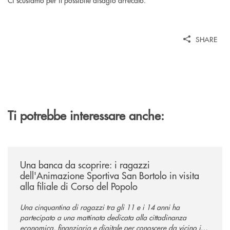
SHARE
Ti potrebbe interessare anche:
/news/una-banca-da-scoprire-i-ragazzi-dellanimazione-sportiva-san-borto
Una banca da scoprire: i ragazzi
dell'Animazione Sportiva San Bortolo in visita
alla filiale di Corso del Popolo
Una cinquantina di ragazzi tra gli 11 e i 14 anni ha
partecipato a una mattinata dedicata alla cittadinanza
economica, finanziaria e digitale per conoscere da vicino il