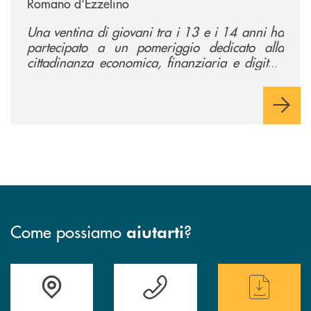
Romano d'Ezzelino
Una ventina di giovani tra i 13 e i 14 anni ha
partecipato a un pomeriggio dedicato alla
cittadinanza economica, finanziaria e digitale
per conoscere da vicino il mondo del credito
cooperativo.
Come possiamo
?
aiutarti
Trova la filiale più vicina a te
Hai bisogno di assistenza immediata ?
Hai bisogno di alcun