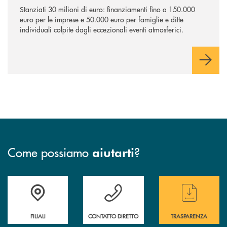
Stanziati 30 milioni di euro: finanziamenti fino a 150.000
euro per le imprese e 50.000 euro per famiglie e ditte
individuali colpite dagli eccezionali eventi atmosferici.
Come possiamo
?
aiutarti
Trova la filiale più vicina a te
Hai bisogno di assistenza immediata ?
Hai bisogno di alcun
FILIALI
CONTATTO DIRETTO
TRASPARENZA