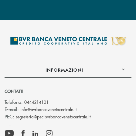
INFORMAZIONI
CONTATTI
Telefono:
0444214101
(si apre l’app di posta elettr
E-mail:
info@bvrbancavenetocentrale.it
(si apre l’app di posta
PEC:
segreteria@pec.bvrbancavenetocentrale.it