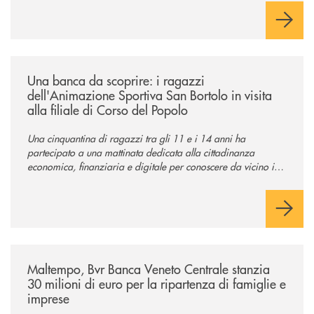
/news/una-banca-da-scoprire-i-ragazzi-dellanimazione-sportiva-san-borto
Una banca da scoprire: i ragazzi
dell'Animazione Sportiva San Bortolo in visita
alla filiale di Corso del Popolo
Una cinquantina di ragazzi tra gli 11 e i 14 anni ha
partecipato a una mattinata dedicata alla cittadinanza
economica, finanziaria e digitale per conoscere da vicino il
mondo del credito cooperativo.
/news/maltempo-bvr-banca-veneto-centrale-stanzia-30-milioni-di-euro-p
Maltempo, Bvr Banca Veneto Centrale stanzia
30 milioni di euro per la ripartenza di famiglie e
imprese