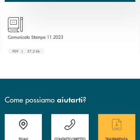
apre una nuova finestra
Comunicato Stampa 11.2023
PDF | 37,2 kb
Come possiamo
?
aiutarti
Trova la filiale più vicina a te
Hai bisogno di assistenza immediata ?
Hai bisogno di alcun
FILIALI
CONTATTO DIRETTO
TRASPARENZA