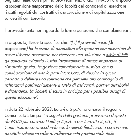
la sospensione temporanea della facoltà dei contraenti di esercitare i
riscatti regolati dai contratti di assicurazione e di capitalizzazione
sottoscritti con Eurovita.
Il provvedimento non riguarda le forme pensionistiche complementari.
In proposito, Eurovita specifica che
: “[..] Il provvedimento [
di
sospensione
] ha lo scopo di permettere alla gestione commissariale di
avere il tempo necessario per ricercare una soluzione a
tutela di tutti
gli assicurati
evitando l’uscita incontrollata di masse importanti di
risparmio gestita. La gestione commissariale auspica, con la
collaborazione di tutte le parti interessate, di riuscire in questo
periodo a definire una soluzione che permetta alla compagnia di
rafforzarsi patrimonialmente a tutela di assicurati, partner distributivi
e dipendenti. La Società̀ si scusa in anticipo per i possibili disagi di
questa situazione”.
In data 22 Febbraio 2023, Eurovita S.p.A. ha emesso il seguente
Comunicato Stampa: “
a seguito della gestione provvisoria disposta
da IVASS per Eurovita Holding S.p.A. e per Eurovita S.p.A., il
Commissario sta procedendo con le attività finalizzate a cercare una
possibile soluzione volta al rafforzamento patrimoniale della