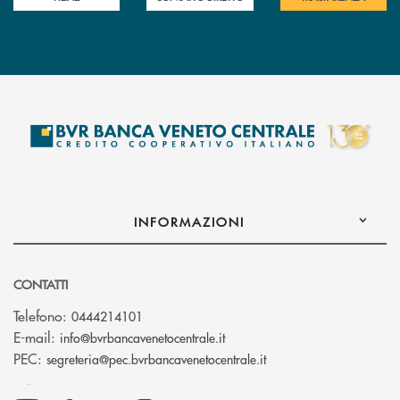
INFORMAZIONI
CONTATTI
Telefono:
0444214101
(si apre l’app di posta elettr
E-mail:
info@bvrbancavenetocentrale.it
(si apre l’app di posta
PEC:
segreteria@pec.bvrbancavenetocentrale.it