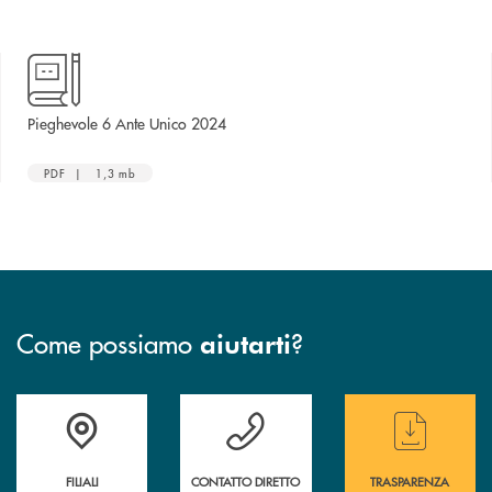
apre una nuova finestra
Pieghevole 6 Ante Unico 2024
PDF | 1,3 mb
Come possiamo
?
aiutarti
Trova la filiale più vicina a te
Hai bisogno di assistenza immediata ?
Hai bisogno di alcun
FILIALI
CONTATTO DIRETTO
TRASPARENZA