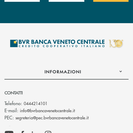
INFORMAZIONI
CONTATTI
Telefono:
0444214101
(si apre l’app di posta elettr
E-mail:
info@bvrbancavenetocentrale.it
(si apre l’app di posta
PEC:
segreteria@pec.bvrbancavenetocentrale.it