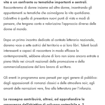
.
vita a un confronto su tematiche importanti e centrali
Racconteremo di donne insieme ad altre donne, incentrando gli
appuntamenti su tematiche che coinvolgono la vita quotidiana.
L’obiettivo è quello di presentare nuovi punti di vista e modi di
pensare, che tengano conto e valorizzino l’approccio diverso delle
donne al mondo.
Dopo un primo incontro dedicato al contesto letterario nazionale,
daremo voce a sette autrici del territorio e ai loro libri. Talenti locali
interessanti e capaci di raccontare in modo efficace la
contemporaneità, sebbene alcune di loro non siano ancora entrate a
pieno titolo nei circuiti nazionali della promozione e della
commercializzazione del loro lavoro di scrittura.
Gli eventi in programma sono pensati per ogni genere di pubblico:
dagli appassionati di romanzi classici e delle atmosfere noir, agli
amanti delle narrazioni vere, fino alla letteratura per l’infanzia.
La rassegna contribuirà, altresì, ad approfondire la
conoscenza dell’obiettivo di sviluppo sostenibile n. 5