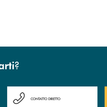
uccessivo
?
arti
Hai bisogno di assistenza immediata ?
CONTATTO DIRETTO