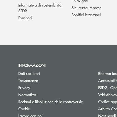
I Navigati
Informativa di sostenibilità
Sicurezza imprese
SFDR
Bonifici istantanei
Fornitori
INFORMAZIONI
Dati societari
Riforma tas
Trasparenza
Accessibili
Privacy
PSD2 - Ope
Normativa
Whistleblo
Reclami e Risoluzione delle controversie
Codice appa
Cookie
Arbitro Con
Lavora con noi
Note legali