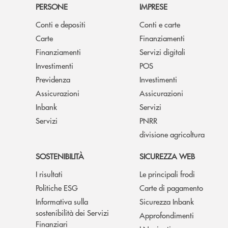
PERSONE
IMPRESE
Conti e depositi
Conti e carte
Carte
Finanziamenti
Finanziamenti
Servizi digitali
Investimenti
POS
Previdenza
Investimenti
Assicurazioni
Assicurazioni
Inbank
Servizi
Servizi
PNRR
divisione agricoltura
SOSTENIBILITÀ
SICUREZZA WEB
I risultati
Le principali frodi
Politiche ESG
Carte di pagamento
Informativa sulla
Sicurezza Inbank
sostenibilità dei Servizi
Approfondimenti
Finanziari