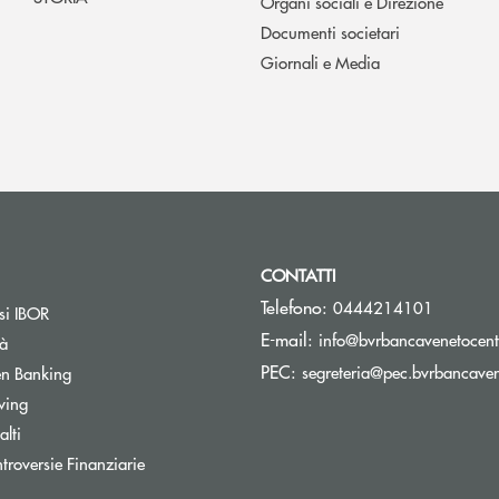
Organi sociali e Direzione
Documenti societari
Giornali e Media
CONTATTI
Telefono:
0444214101
si IBOR
E-mail:
info@bvrbancavenetocentr
tà
PEC:
Apre una nuova finestra
segreteria@pec.bvrbancavene
n Banking
Apre una nuova finestra
wing
lti
Apre una nuova finestra
troversie Finanziarie