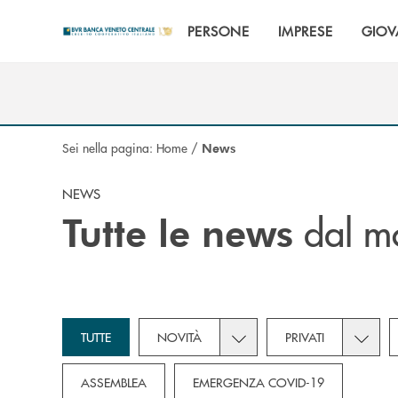
Salta al contenuto principale
PERSONE
IMPRESE
GIOV
Sei nella pagina:
Home
/
News
NEWS
dal m
Tutte le news
Toggle subcategories dropd
Toggle 
TUTTE
NOVITÀ
PRIVATI
ASSEMBLEA
EMERGENZA COVID-19