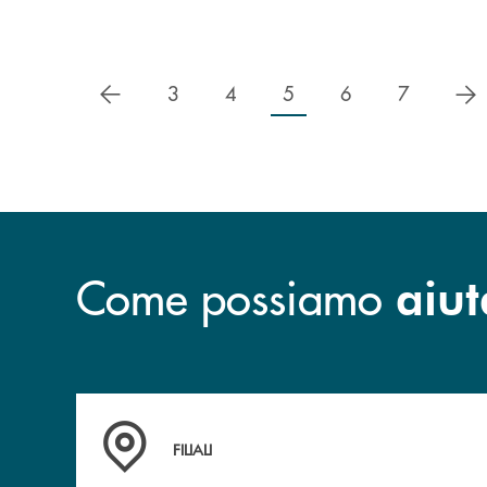
precedente
s
3
4
5
6
7
Come possiamo
aiut
Trova la filiale più vicina a te
FILIALI