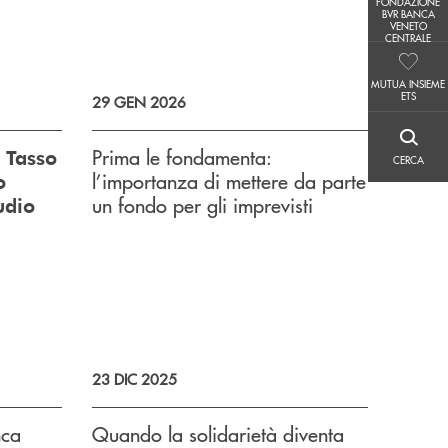
FONDAZIONE
FONDAZIONE BVR BANCA VENETO CENTRALE
BVR BANCA
VENETO
CENTRALE
MUTUA INSIEME ETS
MUTUA INSIEME
ETS
29 GEN 2026
CERCA
Prima le fondamenta:
 Tasso
CERCA
l’importanza di mettere da parte
o
un fondo per gli imprevisti
udio
23 DIC 2025
nca
Quando la solidarietà diventa