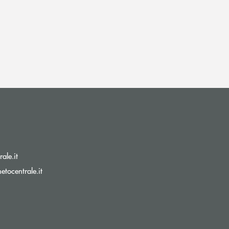
(si apre l’app di posta elettronica)
ale.it
(si apre l’app di posta elettronica)
tocentrale.it