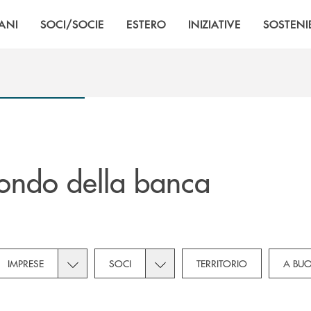
ANI
SOCI/SOCIE
ESTERO
INIZIATIVE
SOSTENIB
ondo della banca
own for Novità
subcategories dropdown for Privati
Toggle subcategories dropdown for Imprese
Toggle subcategories dropdown f
IMPRESE
SOCI
TERRITORIO
A BU